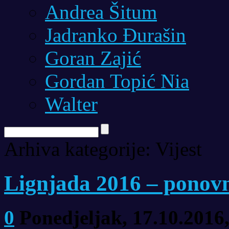
Andrea Šitum
Jadranko Đurašin
Goran Zajić
Gordan Topić Nia
Walter
Arhiva kategorije:
Vijest
Lignjada 2016 – ponovn
0
Ponedjeljak, 17.10.2016