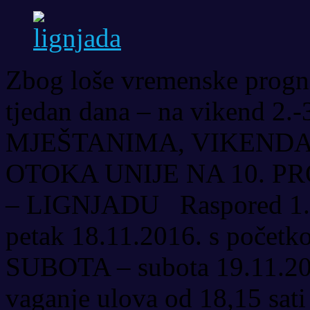
Zbog loše vremenske progno
tjedan dana – na vikend 2
MJEŠTANIMA, VIKENDAŠ
OTOKA UNIJE NA 10. P
– LIGNJADU Raspored 1
petak 18.11.2016. s počet
SUBOTA – subota 19.11.201
vaganje ulova od 18,15 sa