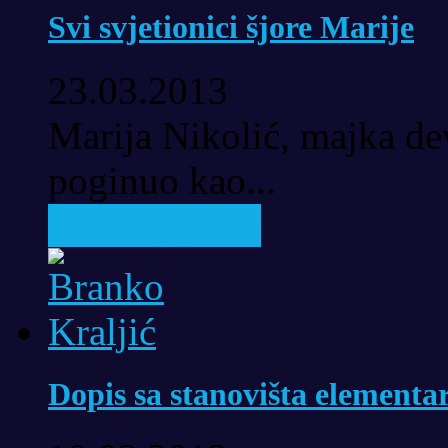
Svi svjetionici šjore Marije
23.03.2013
Marija Nikolić, majka dev
poginuo kao...
Pročitaj priču
Dopis sa stanovišta elementar