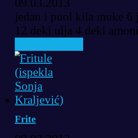
09.03.2013
jedan i puol kila muke 6 
12 deki ulja 4 deki amoni
Cijeli recept...
Frite