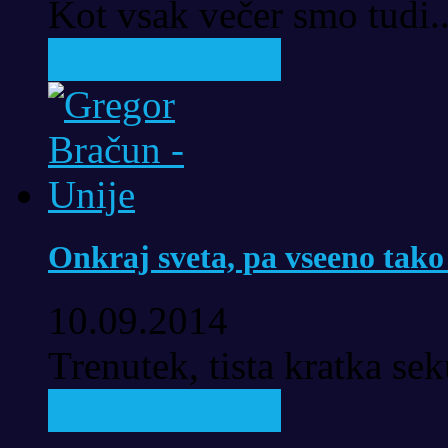
Kot vsak večer smo tudi..
Pročitaj priču..
Onkraj sveta, pa vseeno tako
10.09.2014
Trenutek, tista kratka se
Pročitaj priču..