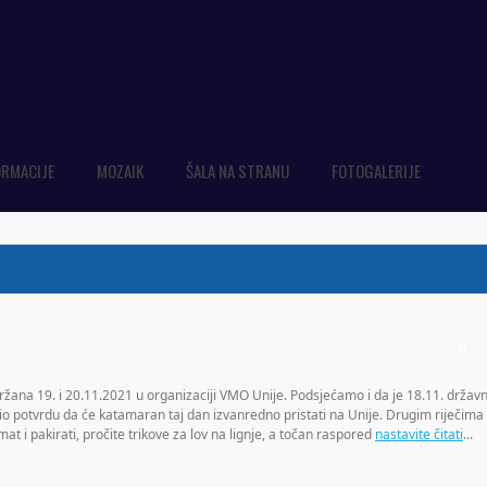
ORMACIJE
MOZAIK
ŠALA NA STRANU
FOTOGALERIJE
0
ržana 19. i 20.11.2021 u organizaciji VMO Unije. Podsjećamo i da je 18.11. državn
obio potvrdu da će katamaran taj dan izvanredno pristati na Unije. Drugim riječima
at i pakirati, pročite trikove za lov na lignje, a točan raspored
nastavite čitati
...