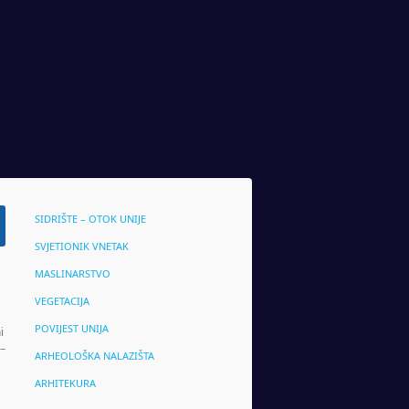
SIDRIŠTE – OTOK UNIJE
SVJETIONIK VNETAK
MASLINARSTVO
VEGETACIJA
POVIJEST UNIJA
i
 –
ARHEOLOŠKA NALAZIŠTA
ARHITEKURA