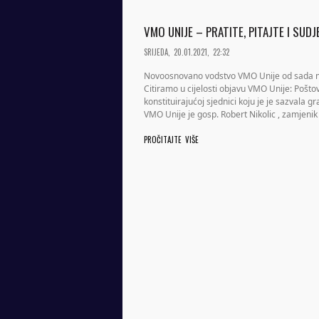
VMO UNIJE – PRATITE, PITAJTE I SUD
SRIJEDA, 20.01.2021, 22:32
Novoosnovano vodstvo VMO Unije od sada može
Citiramo u cijelosti objavu VMO Unije: Poš
konstituirajućoj sjednici koju je je sazvala
VMO Unije je gosp. Robert Nikolic , zamjeni
PROČITAJTE VIŠE