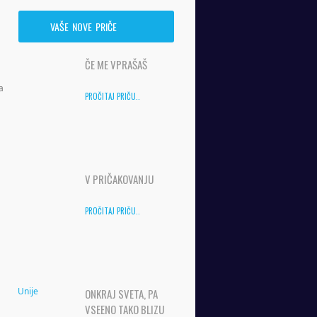
VAŠE NOVE PRIČE
ČE ME VPRAŠAŠ
a
PROČITAJ PRIČU..
V PRIČAKOVANJU
PROČITAJ PRIČU..
ONKRAJ SVETA, PA
VSEENO TAKO BLIZU