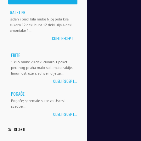
GALETINE
jedan i puol kila muke 6 joj pola kila
zukara 12 deki bura 12 deki ulja 4 deki
amoniake 1...
CIJELI RECEPT...
FRITE
1 kilo muke 20 deki cukara 1 paket
pecilnog praha malo soli, malo rakije,
limun ostružen, suhve i ulje za...
CIJELI RECEPT...
POGAČE
Pogače; spremale su se za Uskrs i
svadbe...
CIJELI RECEPT...
SVI RECEPTI