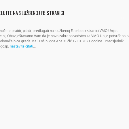
JELUJTE NA SLUŽBENOJ FB STRANICI
0
te pratiti, pitati, predlagati na službenoj Facebook stranici VMO Unije.
tovani, Obaviještavamo Vam da je novoizabrano vodstvo za VMO Unije potvrđeno n
 gradonačelnica grada Mali Lošinj gđa Ana Kučić 12.01.2021 godine . Predsjednik
k gosp.
nastavite čitati
...