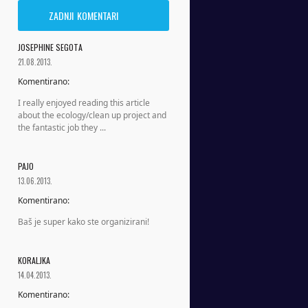
ZADNJI KOMENTARI
JOSEPHINE SEGOTA
21.08.2013.
Komentirano:
I really enjoyed reading this article
about the ecology/clean up project and
the fantastic job they ...
PAJO
13.06.2013.
Komentirano:
Baš je super kako ste organizirani!
KORALJKA
14.04.2013.
Komentirano: