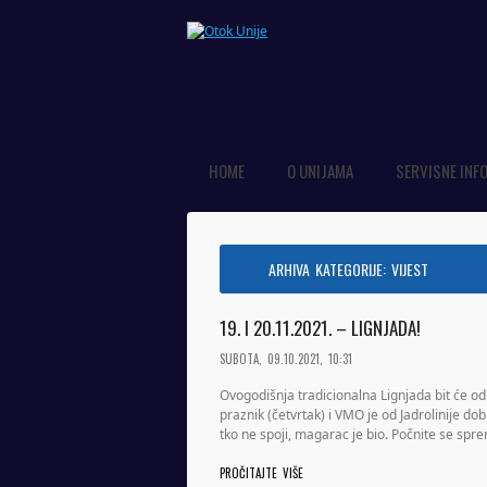
HOME
O UNIJAMA
SERVISNE INF
ARHIVA KATEGORIJE:
VIJEST
19. I 20.11.2021. – LIGNJADA!
SUBOTA, 09.10.2021, 10:31
Ovogodišnja tradicionalna Lignjada bit će od
praznik (četvrtak) i VMO je od Jadrolinije d
tko ne spoji, magarac je bio. Počnite se sprem
PROČITAJTE VIŠE