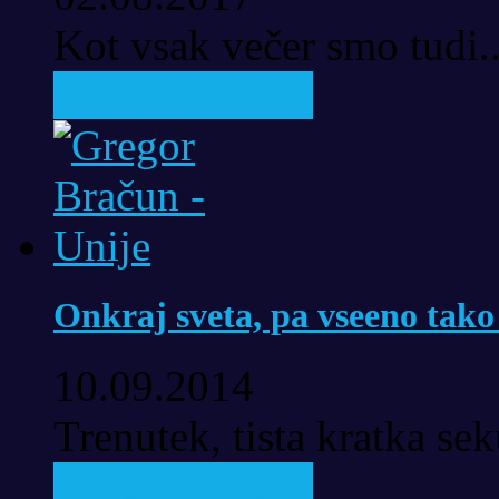
Kot vsak večer smo tudi..
Pročitaj priču..
Onkraj sveta, pa vseeno tako
10.09.2014
Trenutek, tista kratka se
Pročitaj priču..