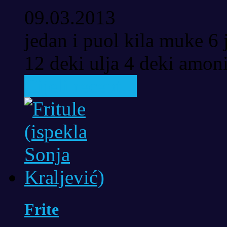
09.03.2013
jedan i puol kila muke 6 
12 deki ulja 4 deki amoni
Cijeli recept...
Frite