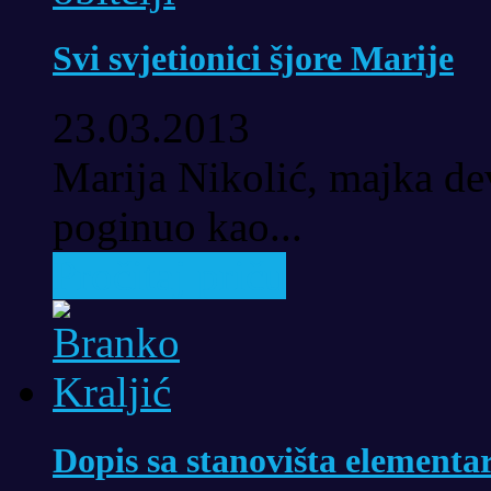
Svi svjetionici šjore Marije
23.03.2013
Marija Nikolić, majka dev
poginuo kao...
Pročitaj priču
Dopis sa stanovišta elementar