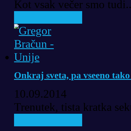
Kot vsak večer smo tudi..
Pročitaj priču..
Onkraj sveta, pa vseeno tako
10.09.2014
Trenutek, tista kratka se
Pročitaj priču..