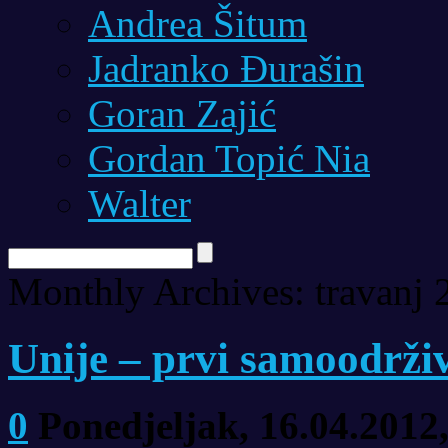
Andrea Šitum
Jadranko Đurašin
Goran Zajić
Gordan Topić Nia
Walter
Monthly Archives:
travanj 
Unije – prvi samoodrži
0
Ponedjeljak, 16.04.2012