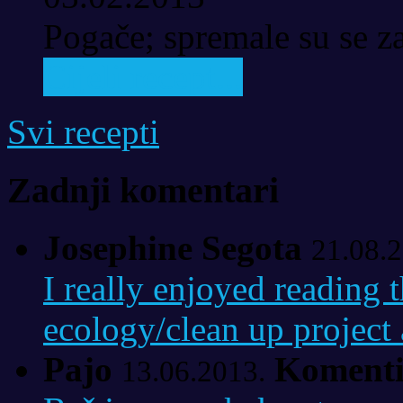
Pogače; spremale su se za
Cijeli recept...
Svi recepti
Zadnji komentari
Josephine Segota
21.08.2
I really enjoyed reading t
ecology/clean up project a
Pajo
Komenti
13.06.2013.