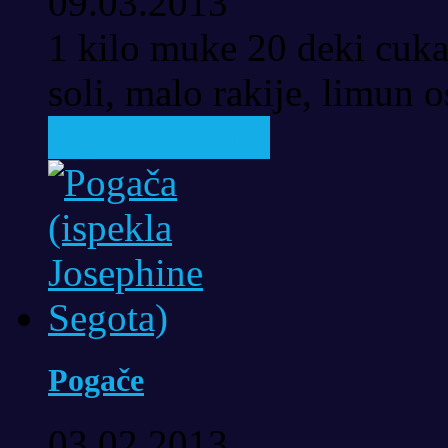
09.03.2013
1 kilo muke 20 deki cuka
soli, malo rakije, limun os
Cijeli recept...
Pogače
03.02.2013