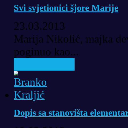
Svi svjetionici šjore Marije
23.03.2013
Marija Nikolić, majka dev
poginuo kao...
Pročitaj priču
Dopis sa stanovišta elementar