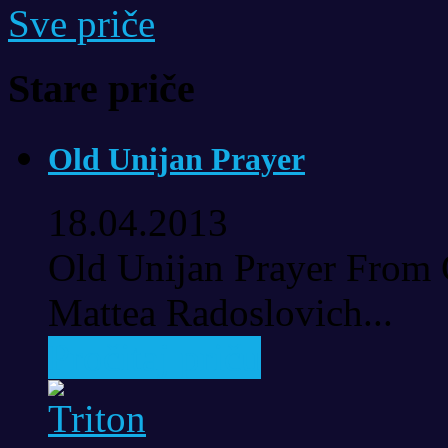
Sve priče
Stare priče
Old Unijan Prayer
18.04.2013
Old Unijan Prayer From 
Mattea Radoslovich...
Pročitaj priču