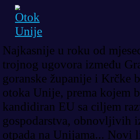
Najkasnije u roku od mjesec
trojnog ugovora između Gr
goranske županije i Krčke 
otoka Unije, prema kojem bi
kandidiran EU sa ciljem raz
gospodarstva, obnovljivih iz
otpada na Unijama... Novi li