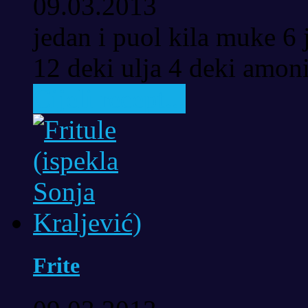
09.03.2013
jedan i puol kila muke 6 
12 deki ulja 4 deki amoni
Cijeli recept...
Frite