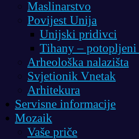
Maslinarstvo
Povijest Unija
Unijski pridivci
Tihany – potopljeni
Arheološka nalazišta
Svjetionik Vnetak
Arhitekura
Servisne informacije
Mozaik
Vaše priče