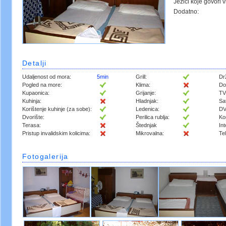
Jezici koje govori v
Dodatno:
Detalji
Udaljenost od mora:
5min
Grill:
Dr
Pogled na more:
Klima:
Do
Kupaonica:
Grijanje:
TV
Kuhinja:
Hladnjak:
Sa
Korištenje kuhinje (za sobe):
Ledenica:
DV
Dvorište:
Perilica rublja:
Ko
Terasa:
Štednjak
Int
Pristup invalidskim kolicima:
Mikrovalna:
Te
Fotogalerija