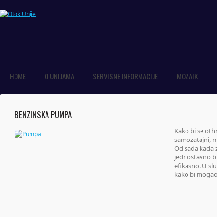
HOME
O UNIJAMA
SERVISNE INFORMACIJE
MOZAIK
BENZINSKA PUMPA
Kako bi se oth
samozatajni, mi
Od sada kada z
jednostavno bi
efikasno. U slu
kako bi mogao 