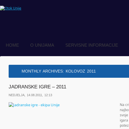
HOME
O UNIJAMA
SERVISNE INFORMACIJE
MONTHLY ARCHIVES:
KOLOVOZ 2011
JADRANSKE IGRE – 2011
NEDJELJA, 14.08.2011, 12:13
Na cr
najbo
svoje 
igara
potez