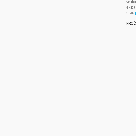
velik
ekipa
grad
PROČ