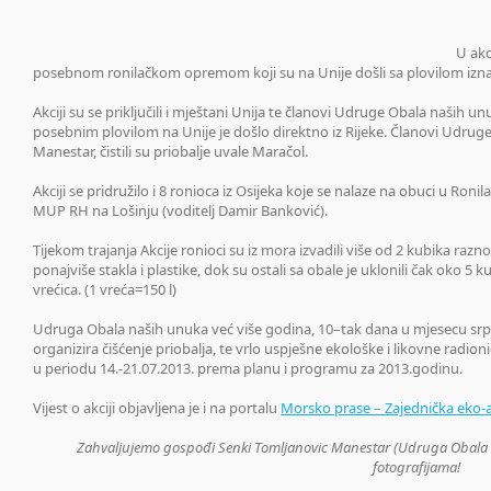
U akc
posebnom ronilačkom opremom koji su na Unije došli sa plovilom izna
Akciji su se priključili i mještani Unija te članovi Udruge Obala naših u
posebnim plovilom na Unije je došlo direktno iz Rijeke. Članovi Udru
Manestar, čistili su priobalje uvale Maračol.
Akciji se pridružilo i 8 ronioca iz Osijeka koje se nalaze na obuci u Ron
MUP RH na Lošinju (voditelj Damir Banković).
Tijekom trajanja Akcije ronioci su iz mora izvadili više od 2 kubika razno
ponajviše stakla i plastike, dok su ostali sa obale je uklonili čak oko 5 
vrećica. (1 vreća=150 l)
Udruga Obala naših unuka već više godina, 10–tak dana u mjesecu sr
organizira čišćenje priobalja, te vrlo uspješne ekološke i likovne radio
u periodu 14.-21.07.2013. prema planu i programu za 2013.godinu.
Vijest o akciji objavljena je i na portalu
Morsko prase – Zajednička eko-a
Zahvaljujemo gospođi Senki Tomljanovic Manestar (Udruga Obala 
fotografijama!