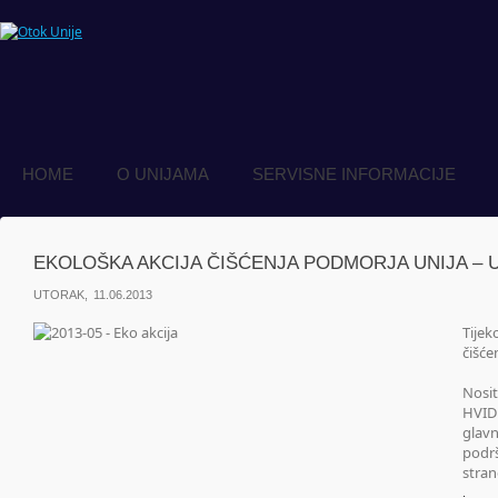
HOME
O UNIJAMA
SERVISNE INFORMACIJE
EKOLOŠKA AKCIJA ČIŠĆENJA PODMORJA UNIJA –
UTORAK, 11.06.2013
Tijek
čišće
Nosit
HVID
glav
podrš
stra
.