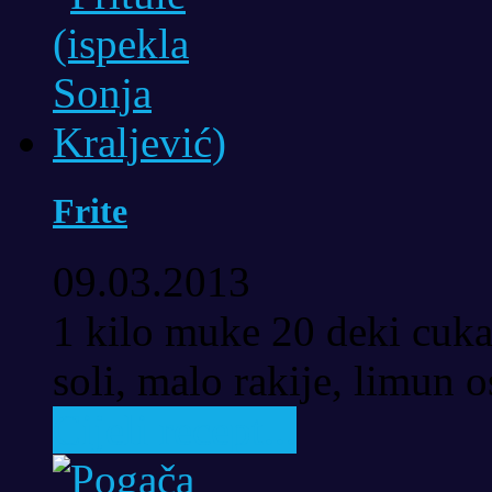
Frite
09.03.2013
1 kilo muke 20 deki cuka
soli, malo rakije, limun os
Cijeli recept...