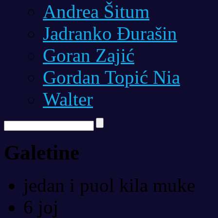
Andrea Šitum
Jadranko Đurašin
Goran Zajić
Gordan Topić Nia
Walter
Galetine
jedan i puol kila muke
6 joj