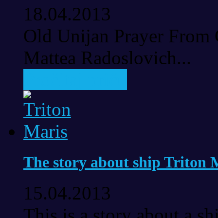
18.04.2013
Old Unijan Prayer From 
Mattea Radoslovich...
Pročitaj priču
The story about ship Triton 
15.04.2013
This is a story about a sh