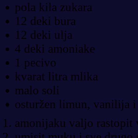
pola kila zukara
12 deki bura
12 deki ulja
4 deki amoniake
1 pecivo
kvarat litra mlika
malo soli
osturžen limun, vanilija 
amonijaku valjo rastopit
umisit muku i sve drugo 