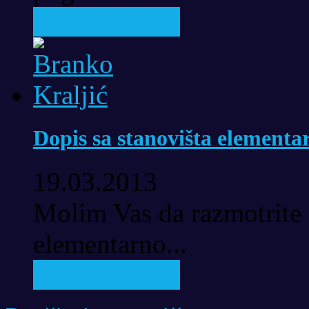
Pročitaj priču
Dopis sa stanovišta elementar
19.03.2013
Molim Vas da razmotrite 
elementarno...
Pročitaj priču