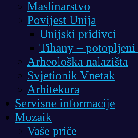
Maslinarstvo
Povijest Unija
Unijski pridivci
Tihany – potopljeni
Arheološka nalazišta
Svjetionik Vnetak
Arhitekura
Servisne informacije
Mozaik
Vaše priče