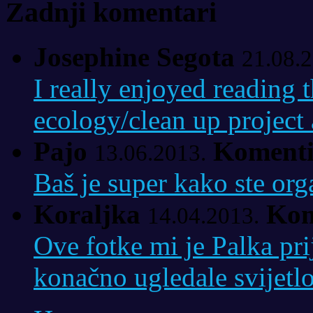
Zadnji komentari
Josephine Segota
21.08.2
I really enjoyed reading t
ecology/clean up project a
Pajo
Komenti
13.06.2013.
Baš je super kako ste org
Koraljka
Kom
14.04.2013.
Ove fotke mi je Palka pri
konačno ugledale svijetlo