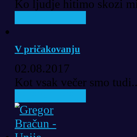
Ko ljudje hitimo skozi mi
Pročitaj priču..
V pričakovanju
02.08.2017
Kot vsak večer smo tudi..
Pročitaj priču..