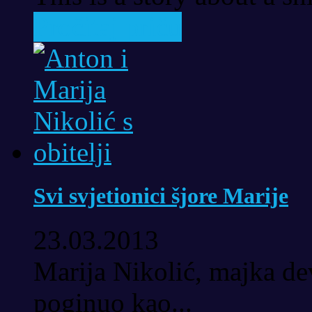
Pročitaj priču
Svi svjetionici šjore Marije
23.03.2013
Marija Nikolić, majka dev
poginuo kao...