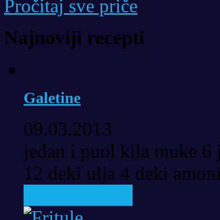
Pročitaj sve priče
Najnoviji recepti
Galetine
09.03.2013
jedan i puol kila muke 6 
12 deki ulja 4 deki amoni
Cijeli recept...