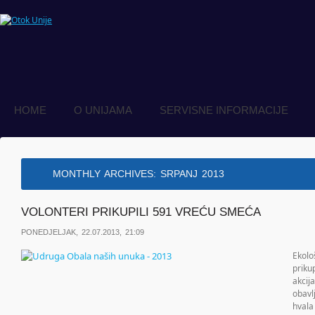
HOME
O UNIJAMA
SERVISNE INFORMACIJE
MONTHLY ARCHIVES:
SRPANJ 2013
VOLONTERI PRIKUPILI 591 VREĆU SMEĆA
PONEDJELJAK, 22.07.2013, 21:09
Ekolo
priku
akcij
obavl
hvala