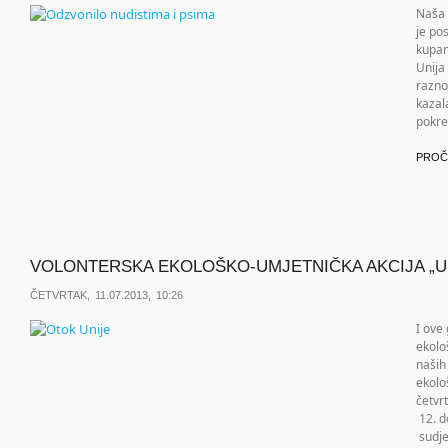
Naša p
je po
kupan
Unija
razno
kazal
pokre
PROČ
VOLONTERSKA EKOLOŠKO-UMJETNIČKA AKCIJA „UN
ČETVRTAK, 11.07.2013, 10:26
I ove
ekolo
naših
ekolo
četvr
12. d
sudje