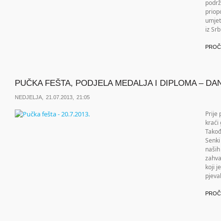
podrž
priop
umjet
iz Srb
PROČ
PUČKA FEŠTA, PODJELA MEDALJA I DIPLOMA – DAN 
NEDJELJA, 21.07.2013, 21:05
Prije
kraći
Takođ
Senki
naših
zahva
koji j
pjeva
PROČ