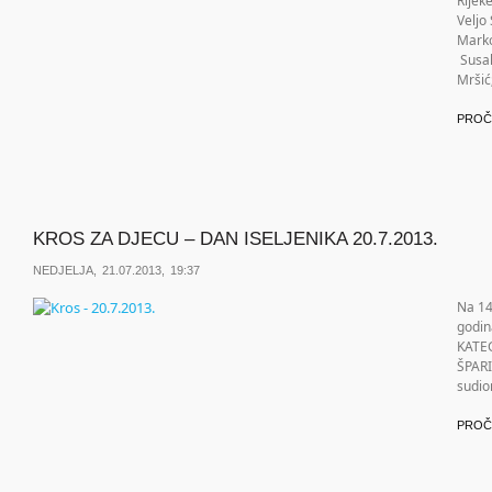
Rijeke
Veljo
Marko
Susak
Mršić;
PROČ
KROS ZA DJECU – DAN ISELJENIKA 20.7.2013.
NEDJELJA, 21.07.2013, 19:37
Na 14
godi
KATEGO
ŠPARI
sudio
PROČ