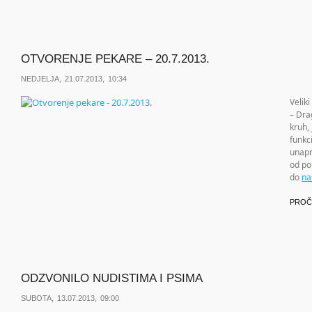
OTVORENJE PEKARE – 20.7.2013.
NEDJELJA, 21.07.2013, 10:34
Velik
– Drag
kruh,
funkc
unapr
od po
do
na
PROČ
ODZVONILO NUDISTIMA I PSIMA
SUBOTA, 13.07.2013, 09:00