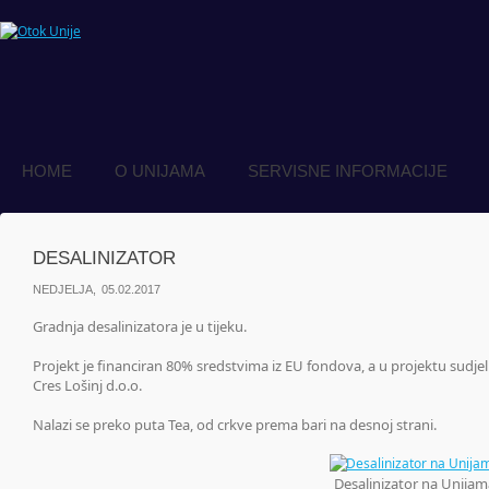
HOME
O UNIJAMA
SERVISNE INFORMACIJE
DESALINIZATOR
NEDJELJA, 05.02.2017
Gradnja desalinizatora je u tijeku.
Projekt je financiran 80% sredstvima iz EU fondova, a u projektu sudj
Cres Lošinj d.o.o.
Nalazi se preko puta Tea, od crkve prema bari na desnoj strani.
Desalinizator na Unijam