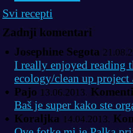
Svi recepti
Zadnji komentari
Josephine Segota
21.08.2
I really enjoyed reading t
ecology/clean up project a
Pajo
Komenti
13.06.2013.
Baš je super kako ste org
Koraljka
Kom
14.04.2013.
Ove fotke mi je Palka pri