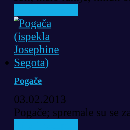
Cijeli recept...
Pogače
03.02.2013
Pogače; spremale su se za
Cijeli recept...