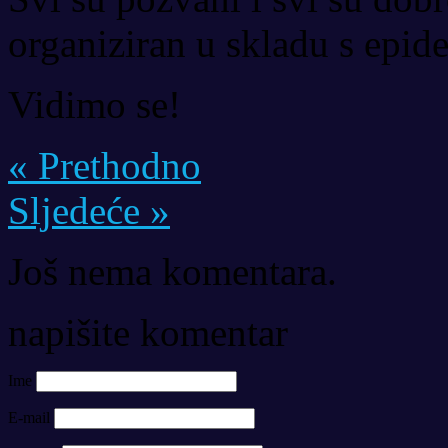
organiziran u skladu s epi
Vidimo se!
« Prethodno
Sljedeće »
Još nema komentara.
napišite komentar
Ime
E-mail