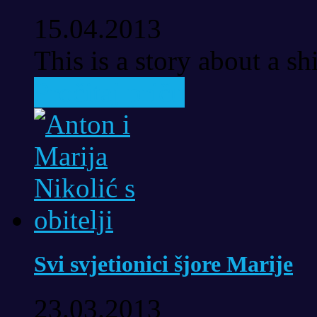
15.04.2013
This is a story about a sh
Pročitaj priču
Svi svjetionici šjore Marije
23.03.2013