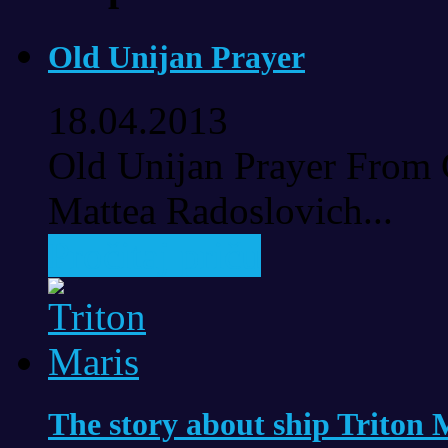
Old Unijan Prayer
18.04.2013
Old Unijan Prayer From 
Mattea Radoslovich...
Pročitaj priču
The story about ship Triton 