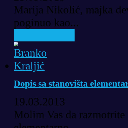
Marija Nikolić, majka dev
poginuo kao...
Pročitaj priču
Dopis sa stanovišta elementar
19.03.2013
Molim Vas da razmotrite 
elementarno...