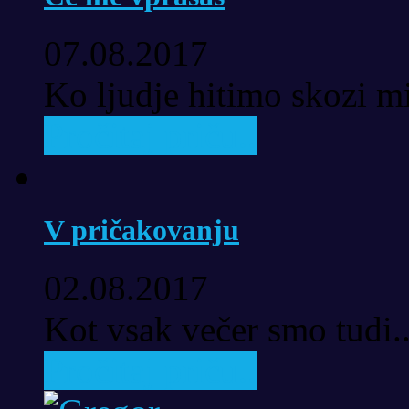
07.08.2017
Ko ljudje hitimo skozi mi
Pročitaj priču..
V pričakovanju
02.08.2017
Kot vsak večer smo tudi..
Pročitaj priču..