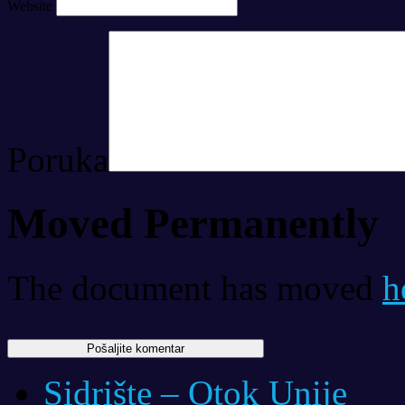
Website
Poruka
Moved Permanently
The document has moved
h
Sidrište – Otok Unije