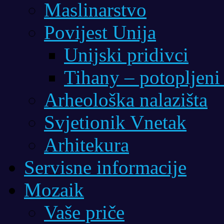
Maslinarstvo
Povijest Unija
Unijski pridivci
Tihany – potopljeni
Arheološka nalazišta
Svjetionik Vnetak
Arhitekura
Servisne informacije
Mozaik
Vaše priče