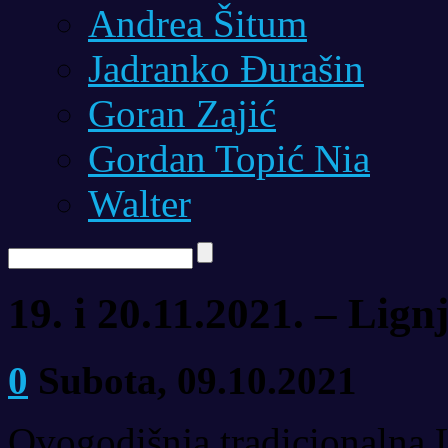
Andrea Šitum
Jadranko Đurašin
Goran Zajić
Gordan Topić Nia
Walter
19. i 20.11.2021. – Lign
0
Subota, 09.10.2021
Ovogodišnja tradicionalna L