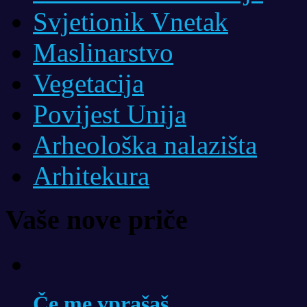
Svjetionik Vnetak
Maslinarstvo
Vegetacija
Povijest Unija
Arheološka nalazišta
Arhitekura
Vaše nove priče
Če me vprašaš