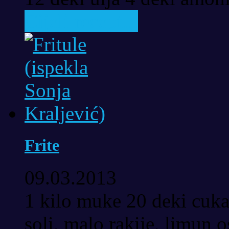
Cijeli recept...
Frite
09.03.2013
1 kilo muke 20 deki cuka
soli, malo rakije, limun os