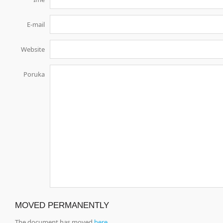
E-mail
Website
Poruka
MOVED PERMANENTLY
The document has moved
here
.