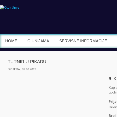
HOME
O UNIJAMA
SERVISNE INFORMACIJE
TURNIR U PIKADU
SRIJEDA, 09.10.2013
6. 
Kup s
godin
Prij
natje
Broj 