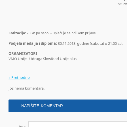
se iz
Kotizacija:
20 kn po osobi – uplaćuje se prilikom prijave
Podjela medalja i diploma:
30.11.2013. godine (subota) u 21,00 sat
ORGANIZATORI
VMO Unije i Udruga Slowfood Unije plus
« Prethodno
Još nema komentara.
NAPIŠITE KOMENTAR
Ime