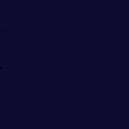
...
no...