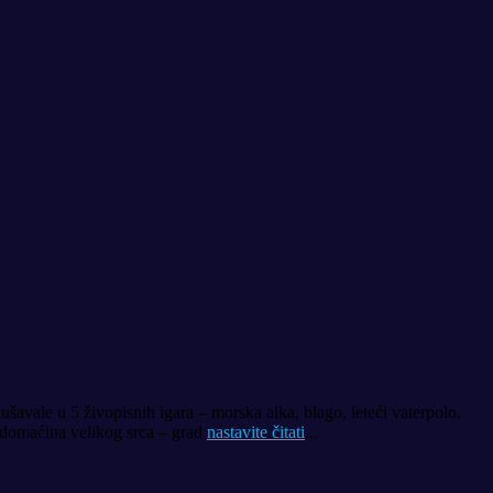
ušavale u 5 živopisnih igara – morska alka, blago, leteći vaterpolo,
, domaćina velikog srca – grad
nastavite čitati
...