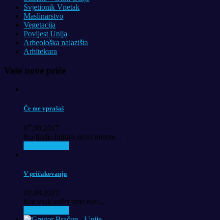
Svjetionik Vnetak
Maslinarstvo
Vegetacija
Povijest Unija
Arheološka nalazišta
Arhitekura
Vaše nove priče
Če me vprašaš
07.08.2017
Ko ljudje hitimo skozi minute...
Pročitaj priču..
V pričakovanju
02.08.2017
Kot vsak večer smo tudi...
Pročitaj priču..