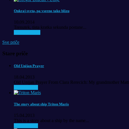
Onkraj sveta, pa vseeno tako blizu
10.09.2014
Trenutek, tista kratka sekunda postane...
Pročitaj priču..
Sve priče
Stare priče
Old Unijan Prayer
18.04.2013
Old Unijan Prayer From Clara Rerecich: My grandmother Matte
Pročitaj priču
The story about ship Triton Maris
15.04.2013
This is a story about a ship by the name...
Pročitaj priču