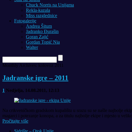
Chuck Norris na Unijama
Rekla-kazala
Miss razglednice
Fotogalerije
Andrea Šitum
Jadranko Đurašin
Goran Zajić
Gordan Topić Nia
Walter
Monthly Archives:
kolovoz 2011
Jadranske igre – 2011
1
Nedjelja, 14.08.2011, 12:13
Na crikveničkom gradskom kupalištu u srazu su se našle najbolje ekipe 
magarci i potezanje konopa, a za titulu najbolje ekipe i mjesto u vel
Pročitajte više
Sidrište – Otok Unije