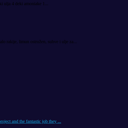
ki ulja 4 deki amoniake 1...
o rakije, limun ostružen, suhve i ulje za...
oject and the fantastic job they ...