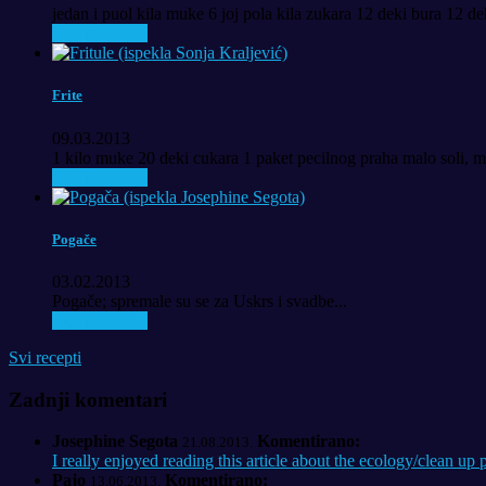
jedan i puol kila muke 6 joj pola kila zukara 12 deki bura 12 de
Cijeli recept...
Frite
09.03.2013
1 kilo muke 20 deki cukara 1 paket pecilnog praha malo soli, mal
Cijeli recept...
Pogače
03.02.2013
Pogače; spremale su se za Uskrs i svadbe...
Cijeli recept...
Svi recepti
Zadnji komentari
Josephine Segota
Komentirano:
21.08.2013.
I really enjoyed reading this article about the ecology/clean up pr
Pajo
Komentirano:
13.06.2013.