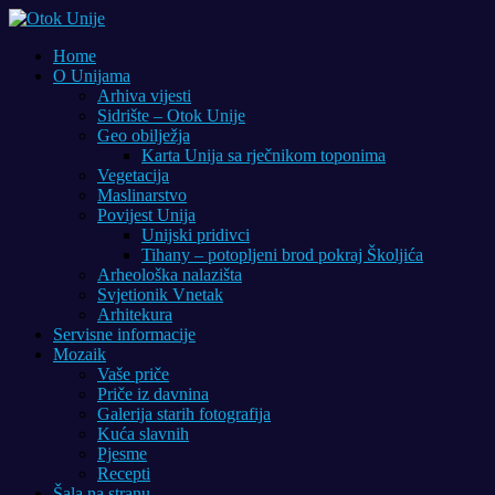
Home
O Unijama
Arhiva vijesti
Sidrište – Otok Unije
Geo obilježja
Karta Unija sa rječnikom toponima
Vegetacija
Maslinarstvo
Povijest Unija
Unijski pridivci
Tihany – potopljeni brod pokraj Školjića
Arheološka nalazišta
Svjetionik Vnetak
Arhitekura
Servisne informacije
Mozaik
Vaše priče
Priče iz davnina
Galerija starih fotografija
Kuća slavnih
Pjesme
Recepti
Šala na stranu