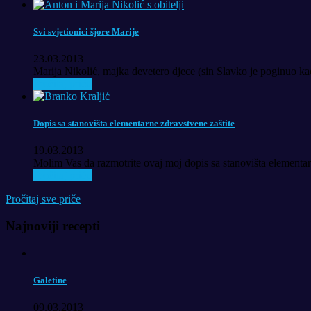
Svi svjetionici šjore Marije
23.03.2013
Marija Nikolić, majka devetero djece (sin Slavko je poginuo kao
Pročitaj priču
Dopis sa stanovišta elementarne zdravstvene zaštite
19.03.2013
Molim Vas da razmotrite ovaj moj dopis sa stanovišta elementar
Pročitaj priču
Pročitaj sve priče
Najnoviji recepti
Galetine
09.03.2013