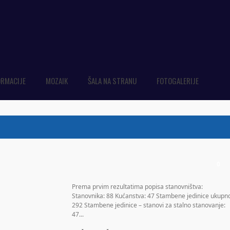
ORMACIJE
MOZAIK
ŠALA NA STRANU
FOTOGALERIJE
0
Prema prvim rezultatima popisa stanovništva:
Stanovnika: 88 Kućanstva: 47 Stambene jedinice ukupn
292 Stambene jedinice – stanovi za stalno stanovanje:
47...