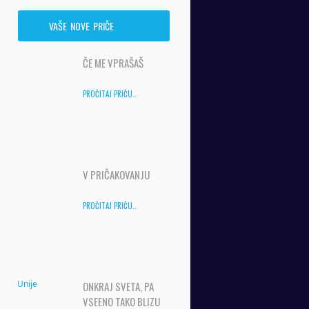
VAŠE NOVE PRIČE
ČE ME VPRAŠAŠ
PROČITAJ PRIČU..
V PRIČAKOVANJU
PROČITAJ PRIČU..
ONKRAJ SVETA, PA
VSEENO TAKO BLIZU