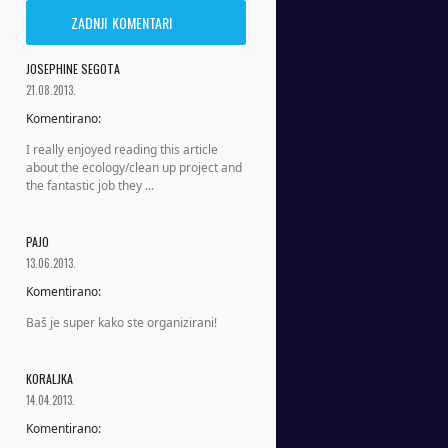
ZADNJI KOMENTARI
JOSEPHINE SEGOTA
21.08.2013.
Komentirano:
I really enjoyed reading this article
about the ecology/clean up project and
the fantastic job they ...
PAJO
13.06.2013.
Komentirano:
Baš je super kako ste organizirani!
KORALJKA
14.04.2013.
Komentirano: