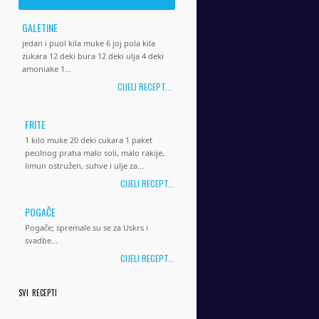
GALETINE
jedan i puol kila muke 6 joj pola kila
zukara 12 deki bura 12 deki ulja 4 deki
amoniake 1...
CIJELI RECEPT...
FRITE
1 kilo muke 20 deki cukara 1 paket
pecilnog praha malo soli, malo rakije,
limun ostružen, suhve i ulje za...
CIJELI RECEPT...
POGAČE
Pogače; spremale su se za Uskrs i
svadbe...
CIJELI RECEPT...
SVI RECEPTI