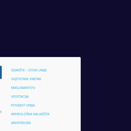
SIDRIŠTE – OTOK UNIJE
SVJETIONIK VNETAK
MASLINARSTVO
VEGETACIJA
POVIJEST UNIJA
o:
ARHEOLOŠKA NALAZIŠTA
ARHITEKURA