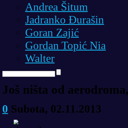
Andrea Šitum
Jadranko Đurašin
Goran Zajić
Gordan Topić Nia
Walter
Još ništa od aerodroma, 
0
Subota, 02.11.2013