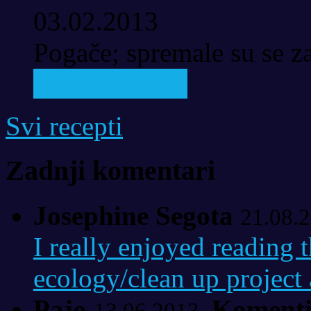
03.02.2013
Pogače; spremale su se za
Cijeli recept...
Svi recepti
Zadnji komentari
Josephine Segota
21.08.2
I really enjoyed reading t
ecology/clean up project a
Pajo
Komenti