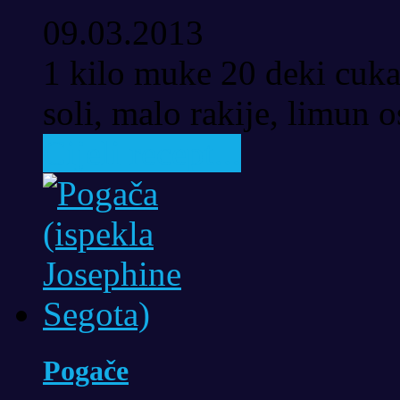
09.03.2013
1 kilo muke 20 deki cuka
soli, malo rakije, limun os
Cijeli recept...
Pogače