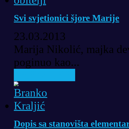
Svi svjetionici šjore Marije
23.03.2013
Marija Nikolić, majka dev
poginuo kao...
Pročitaj priču
Dopis sa stanovišta elementar