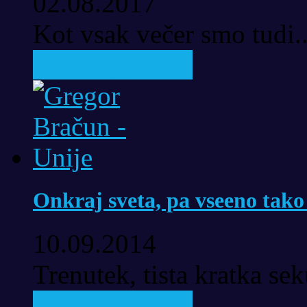
02.08.2017
Kot vsak večer smo tudi..
Pročitaj priču..
Onkraj sveta, pa vseeno tako
10.09.2014
Trenutek, tista kratka se
Pročitaj priču..