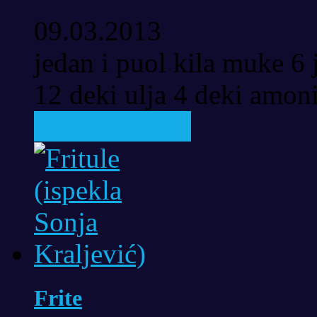
09.03.2013
jedan i puol kila muke 6 
12 deki ulja 4 deki amoni
Cijeli recept...
Frite