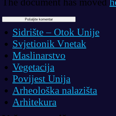
The document has moved
h
Sidrište – Otok Unije
Svjetionik Vnetak
Maslinarstvo
Vegetacija
Povijest Unija
Arheološka nalazišta
Arhitekura