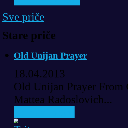
Sve priče
Stare priče
Old Unijan Prayer
18.04.2013
Old Unijan Prayer From 
Mattea Radoslovich...
Pročitaj priču