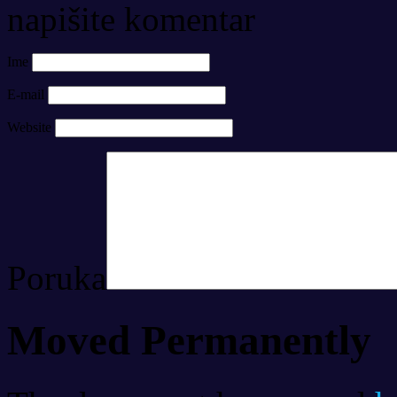
napišite komentar
Ime
E-mail
Website
Poruka
Moved Permanently