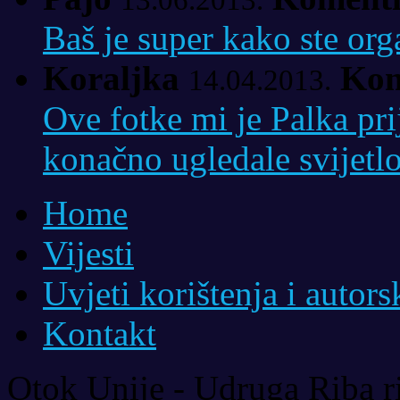
13.06.2013.
Baš je super kako ste org
Koraljka
Kom
14.04.2013.
Ove fotke mi je Palka pri
konačno ugledale svijetlo
Home
Vijesti
Uvjeti korištenja i autor
Kontakt
Otok Unije - Udruga Riba r