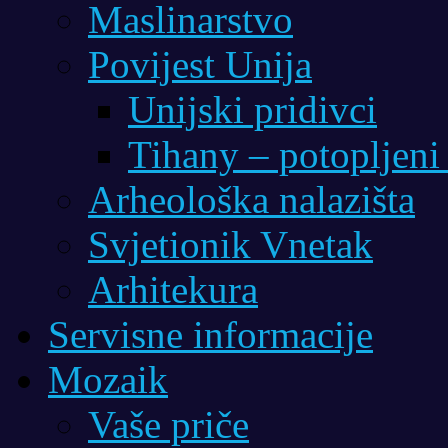
Maslinarstvo
Povijest Unija
Unijski pridivci
Tihany – potopljeni
Arheološka nalazišta
Svjetionik Vnetak
Arhitekura
Servisne informacije
Mozaik
Vaše priče